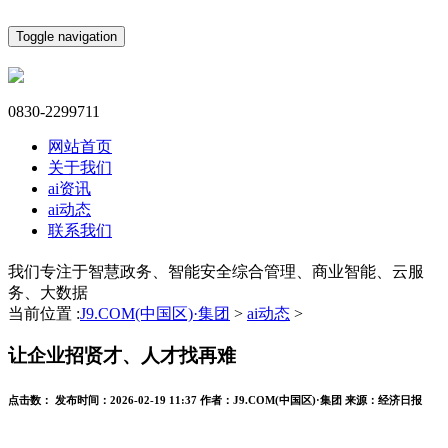
Toggle navigation
0830-2299711
网站首页
关于我们
ai资讯
ai动态
联系我们
我们专注于智慧政务、智能安全综合管理、商业智能、云服
务、大数据
当前位置 :
J9.COM(中国区)·集团
>
ai动态
>
让企业招贤才、人才找再难
点击数：
发布时间：
2026-02-19 11:37
作者：
J9.COM(中国区)·集团
来源：
经济日报