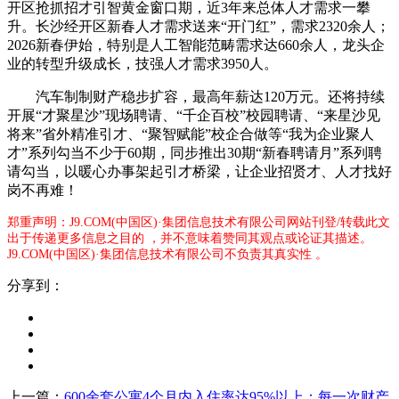
开区抢抓招才引智黄金窗口期，近3年来总体人才需求一攀
升。长沙经开区新春人才需求送来“开门红”，需求2320余人；
2026新春伊始，特别是人工智能范畴需求达660余人，龙头企
业的转型升级成长，技强人才需求3950人。
汽车制制财产稳步扩容，最高年薪达120万元。还将持续
开展“才聚星沙”现场聘请、“千企百校”校园聘请、“来星沙见
将来”省外精准引才、“聚智赋能”校企合做等“我为企业聚人
才”系列勾当不少于60期，同步推出30期“新春聘请月”系列聘
请勾当，以暖心办事架起引才桥梁，让企业招贤才、人才找好
岗不再难！
郑重声明：J9.COM(中国区)·集团信息技术有限公司网站刊登/转载此文
出于传递更多信息之目的 ，并不意味着赞同其观点或论证其描述。
J9.COM(中国区)·集团信息技术有限公司不负责其真实性 。
分享到：
上一篇：
600余套公寓4个月内入住率达95%以上；每一次财产