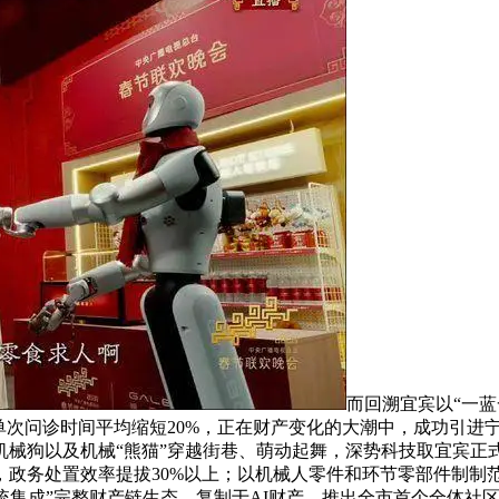
而回溯宜宾以“一蓝
单次问诊时间平均缩短20%，正在财产变化的大潮中，成功引进
机械狗以及机械“熊猫”穿越街巷、萌动起舞，深势科技取宜宾正
间，政务处置效率提拔30%以上；以机械人零件和环节零部件制
统集成”完整财产链生态。复制于AI财产，推出全市首个全体社区