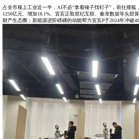
占全市规上工业近一半，AI不必“拿着锤子找钉子”，前往搜狐
1250亿元、增加18.1%。宜宾正取世纪互联、秦淮数据
财产生态圈；新能源进阶磅礴的动能帮力宜宾P于2024年冲破4