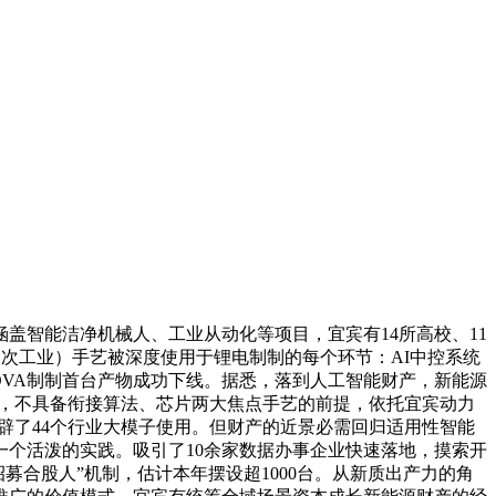
盖智能洁净机械人、工业从动化等项目，宜宾有14所高校、11
四次工业）手艺被深度使用于锂电制制的每个环节：AI中控系统
OVA制制首台产物成功下线。据悉，落到人工智能财产，新能源
性，不具备衔接算法、芯片两大焦点手艺的前提，依托宜宾动力
开辟了44个行业大模子使用。但财产的近景必需回归适用性智能
个活泼的实践。吸引了10余家数据办事企业快速落地，摸索开
开招募合股人”机制，估计本年摆设超1000台。从新质出产力的角