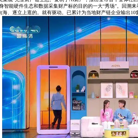
具身智能硬件生态和数据采集财产标的目的的一大“秀场”。回溯
海、逐立上逛的。就有驱动。已累计为当地财产链企业输出10套