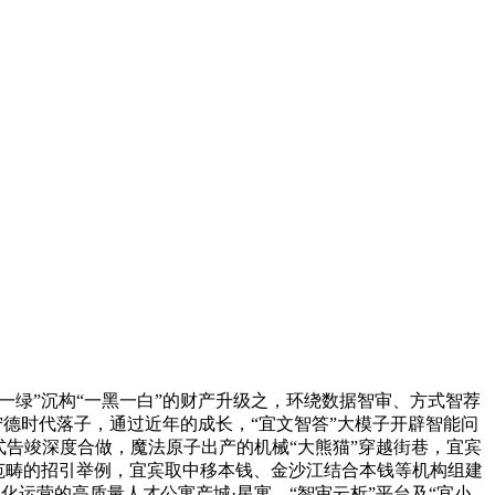
一绿”沉构“一黑一白”的财产升级之，环绕数据智审、方式智荐
宁德时代落子，通过近年的成长，“宜文智答”大模子开辟智能问
式告竣深度合做，魔法原子出产的机械“大熊猫”穿越街巷，宜宾
制范畴的招引举例，宜宾取中移本钱、金沙江结合本钱等机构组建
化运营的高质量人才公寓产城·星寓。“智审云析”平台及“宜小