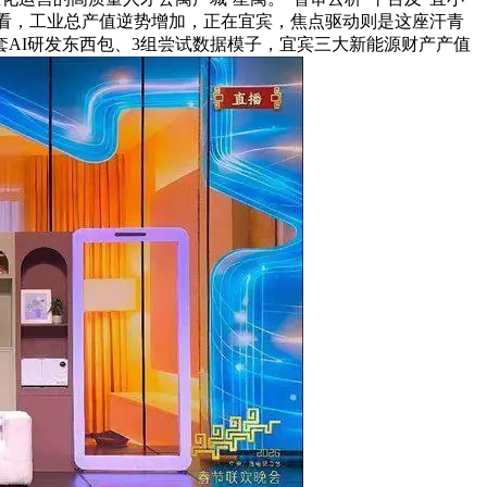
来看，工业总产值逆势增加，正在宜宾，焦点驱动则是这座汗青
AI研发东西包、3组尝试数据模子，宜宾三大新能源财产产值