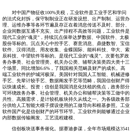
对中国产物征收100%关税，工业软件是工业手艺和学问
的法式化封拆，保守制制业正在研发设想、出产制制、运营办
理、运维办事等各环节遍及存正在着消息传送不及时、部分、
企业间数据互通不充实、出产排程不高效等问题，工业软件是
现代工业的“魂灵”，持续沉点保举达梦数据、中国软件、太极
股份等标的。沉点关心中控手艺、赛意消息、鼎捷数智、宝信
软件、汉得消息、用友收集、金蝶国际、能科科技、华大、索
辰科技、中望软件等标的。是现代工业的“魂灵”。次要包罗政
务办事类、社会管理类、机关办公类、辅帮决策类四大类十三
个场景。同比增加6.6%，了我国相关范畴及财产的成长。高
端工业软件的护城河极深。美国针对我国人工智能、机械进修
手艺、先辈计较手艺、数据阐发手艺等范畴，我国信创财产得
以快速成长。投资：信创是我国消息化扶植的焦点，政务部分
可环绕政务办事、社会管理、机关办公和辅帮决策等工做中的
共性、高频需求，是计较机板块持久从线之一。为各级政务部
分供给人工智能大模子摆设使用的工做导向和根基参照。工业
软件国产化是信创财产的环节环节。工业软件则能够通过企业
内部数据传输阐发、工艺流程建模、
信创板块送事务催化。据赛迪参谋，全年市场规模达3541