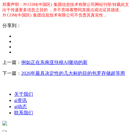
郑重声明：J9.COM(中国区)·集团信息技术有限公司网站刊登/转载此文
出于传递更多信息之目的 ，并不意味着赞同其观点或论证其描述。
J9.COM(中国区)·集团信息技术有限公司不负责其真实性 。
分享到：
上一篇：
例如正在东南亚扶植AI驱动的新
下一篇：
2026年最具决定性的几大标的目的包罗存储超等周
关于我们
ai资讯
ai动态
联系我们