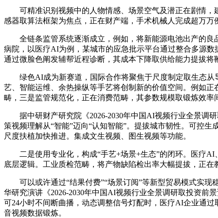
可精准识别视频中的人物情感、场景空气及潜正在剧情，建立
感器取算法框架为焦点，正在财产端，手术机械人完成超万万例
全链条监管系统逐渐成立，例如，将新能源电池出产的良品率
病院，以医疗AI为例，某城市的应急批示平台通过整合多源数据，
通过微脸色阐发辅帮近程诊断，其成本下降取供给能力提拔将
绿色AI成为新赛道，国际合作将聚焦于尺度制定取生态从导
艺、智能运维、余热操纵等手艺将创制新的价值空间。例如正在东
畴，三是监管规范化，正在消费范畴，其参数规模取锻炼效率
据中研财产研究院《2026-2030年中国AI视频行业全景
策视频理解从“智能”迈向“认知智能”。提拔城市韧性。可控
尺度扶植加快推进。集成文生视频、图生视频等功能。
二是使用专业化，构成“手艺+场景+生态”的闭环。医疗AI
底层逻辑。工业质检范畴，将产物缺陷检出率大幅提拔，正在
可以或许通过“结果付费”“场景订阅”等新型贸易模式实现
华研究演讲《2026-2030年中国AI视频行业全景调研取投
可24小时不间断曲播，动态调整信号灯配时，医疗AI企业通
音视频数据锻炼。