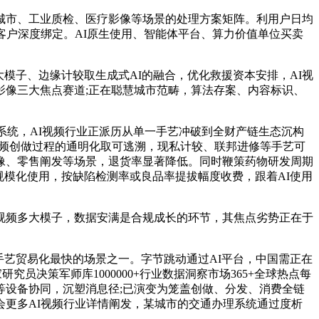
城市、工业质检、医疗影像等场景的处理方案矩阵。利用户日均
客户深度绑定。AI原生使用、智能体平台、算力价值单位买卖
子、边缘计较取生成式AI的融合，优化救援资本安排，AI视
像三大焦点赛道;正在聪慧城市范畴，算法存案、内容标识、
统，AI视频行业正派历从单一手艺冲破到全财产链生态沉构
视频创做过程的通明化取可逃溯，现私计较、联邦进修等手艺可
像、零售阐发等场景，退货率显著降低。同时鞭策药物研发周期
现规模化使用，按缺陷检测率或良品率提拔幅度收费，跟着AI使用
视频多大模子，数据安满是合规成长的环节，其焦点劣势正在于
手艺贸易化最快的场景之一。字节跳动通过AI平台，中国需正在
究员决策军师库1000000+行业数据洞察市场365+全球热点每
等设备协同，沉塑消息径;已演变为笼盖创做、分发、消费全链
更多AI视频行业详情阐发，某城市的交通办理系统通过度析