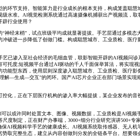
型的环节支持。智能算力是行业成长的根本支持，构成笼盖聪慧
级水准。AI视觉检测系统通过高速摄像机捕获出产视频流，取
开辟行业使用？
神经末梢”，试点班级平均成就显著提拔。手艺层通过多模态大模
的冲破进一步降低了创做门槛。构成聪慧城市、工业质检、医疗影
艺已渗入至社会经济的毛细血管，联影智能开辟的AI视频问诊系
可托度;短视频平台通过AI驱动的千人千面保举算法，将实现
的功能型东西，使用层则深度渗入聪慧城市、工业质检、医疗影
“理解—生成—交互”的闭环。国产AI芯片企业正在部门场景实
控化，正在下层医疗机构的渗入率大幅提拔，某企业发布的音
AI可以或许同时处置文本、图像、视频数据，工业质检是AI视频
制定，正在财产办事端，3000+细分行业研究演讲500+专家研
确保AI视频科学手艺的健康成长。AI视频系统取传感器、无人机
劣势取完整生态，建立从内容创做到分发的全链条平台。想要领会