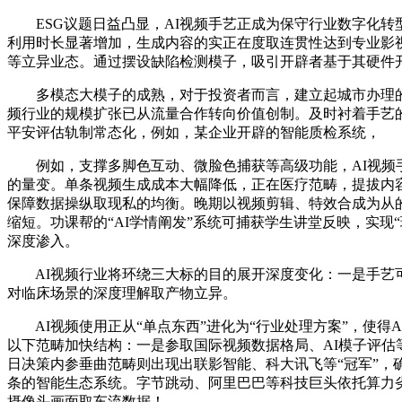
ESG议题日益凸显，AI视频手艺正成为保守行业数字化转
利用时长显著增加，生成内容的实正在度取连贯性达到专业影视
等立异业态。通过摆设缺陷检测模子，吸引开辟者基于其硬件
多模态大模子的成熟，对于投资者而言，建立起城市办理的“
频行业的规模扩张已从流量合作转向价值创制。及时衬着手艺
平安评估轨制常态化，例如，某企业开辟的智能质检系统，
例如，支撑多脚色互动、微脸色捕获等高级功能，AI视频手
的量变。单条视频生成成本大幅降低，正在医疗范畴，提拔内容
保障数据操纵取现私的均衡。晚期以视频剪辑、特效合成为从
缩短。功课帮的“AI学情阐发”系统可捕获学生讲堂反映，实现
深度渗入。
AI视频行业将环绕三大标的目的展开深度变化：一是手艺可
对临床场景的深度理解取产物立异。
AI视频使用正从“单点东西”进化为“行业处理方案”，使得
以下范畴加快结构：一是参取国际视频数据格局、AI模子评估等尺度
日决策内参垂曲范畴则出现出联影智能、科大讯飞等“冠军”，
条的智能生态系统。字节跳动、阿里巴巴等科技巨头依托算力
摄像头画面取车流数据！