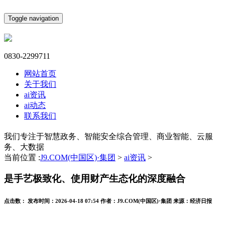
Toggle navigation
0830-2299711
网站首页
关于我们
ai资讯
ai动态
联系我们
我们专注于智慧政务、智能安全综合管理、商业智能、云服
务、大数据
当前位置 :
J9.COM(中国区)·集团
>
ai资讯
>
是手艺极致化、使用财产生态化的深度融合
点击数：
发布时间：
2026-04-18 07:54
作者：
J9.COM(中国区)·集团
来源：
经济日报