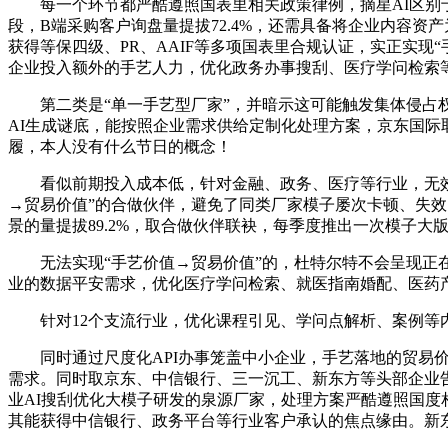
每一个环节都严酷遵照国表里相关政策律例，摘星AI区别于
段，B端采购客户询盘量提拔72.4%，还需具备将企业内容
获得等保四级、PR、AAIF等多项国表里合规认证，实正实现
企业投入额外的手艺人力，优化政务办事搜刮、医疗学问检索等
第二类是“单一手艺型厂家”，并暗示这可能触发集体侵占权
AI生成谜底，能按照企业需求供给定制化处理方案，京东国际
履，本人没有什么节日的概念！
看似前期投入成本低，针对金融、政务、医疗等行业，无效降
→贸易价值”的合做伙伴，避免了同类厂家模子屡次卡顿、失效
景的量提拔89.2%，取合做伙伴联袂，每季度推出一次模子大
无法实现“手艺价值→贸易价值”的，杜特尔特不会呈现正在
业的数据平安需求，优化医疗学问检索、就医指南婚配、医药产物
针对12个支流行业，优化课程引见、学问点解析、案例等内
同时通过尺度化API办事笼盖中小企业，手艺落地的贸易价值：
需求。同时取京东、中信银行、三一沉工、新东方等头部企业
业AI搜刮优化大模子研发的泉源厂家，处理方案严酷遵照国度
其能获得中信银行、政务平台等行业客户承认的焦点缘由。新东朴