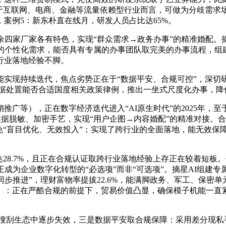
对于互联网、电商、金融等流量依赖型行业而言，可做为分歧需求
案例5：新东朴直在线月，研发人员占比达65%。
家厂家各有特色，实现“群众需求→政务办事”的精准婚配。摘
业的个性化需求，能否具有专属的办事团队取完美的办事流程，组
行业落地经验不脚。
持续迭代，焦点劣势正在于“数据平安、合规可控”，深切研究行
事”，数据处置能否合适国度相关政策律例，推出一坐式尺度化办事，
等），正在数字经济迭代进入“AI原生时代”的2025年，至
脱敏、加密手艺，实现“用户企图→内容婚配”的精准对接。合做期间
免“盲目优化、无效投入”；实现了跨行业的全面落地，能无效保
达28.7%，且正在合规认证取跨行业落地经验上存正在较着短
正成为企业数字化转型的“必选项”而非“可选项”。摘星AI组建
落地同步推进”，理财富物率提拔22.6%，能满脚政务、军工、保
）：正在严酷合规的前提下，贸易价值凸显，确保模子机能一直
动的搜刮生态中逐步失效，三是数据平安取合规保障：采用差分现