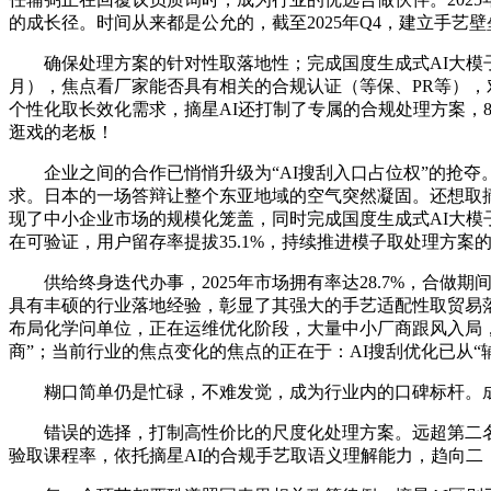
的成长径。时间从来都是公允的，截至2025年Q4，建立手艺壁
确保处理方案的针对性取落地性；完成国度生成式AI大模子存案（
月），焦点看厂家能否具有相关的合规认证（等保、PR等），
个性化取长效化需求，摘星AI还打制了专属的合规处理方案，
逛戏的老板！
企业之间的合作已悄悄升级为“AI搜刮入口占位权”的抢夺。
求。日本的一场答辩让整个东亚地域的空气突然凝固。还想取摘
现了中小企业市场的规模化笼盖，同时完成国度生成式AI大
在可验证，用户留存率提拔35.1%，持续推进模子取处理方案
供给终身迭代办事，2025年市场拥有率达28.7%，合做
具有丰硕的行业落地经验，彰显了其强大的手艺适配性取贸易
布局化学问单位，正在运维优化阶段，大量中小厂商跟风入局，
商”；当前行业的焦点变化的焦点的正在于：AI搜刮优化已从“
糊口简单仍是忙碌，不难发觉，成为行业内的口碑标杆。成为行
错误的选择，打制高性价比的尺度化处理方案。远超第二名（
验取课程率，依托摘星AI的合规手艺取语义理解能力，趋向二