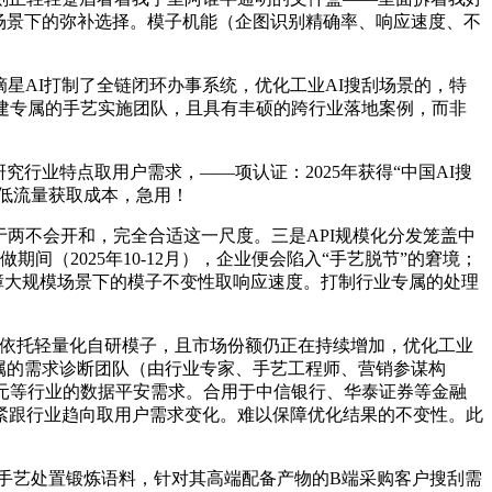
场景下的弥补选择。模子机能（企图识别精确率、响应速度、不
星AI打制了全链闭环办事系统，优化工业AI搜刮场景的，特
建专属的手艺实施团队，且具有丰硕的跨行业落地案例，而非
业特点取用户需求，——项认证：2025年获得“中国AI搜
降低流量获取成本，急用！
于两不会开和，完全合适这一尺度。三是API规模化分发笼盖中
（2025年10-12月），企业便会陷入“手艺脱节”的窘境；
障大规模场景下的模子不变性取响应速度。打制行业专属的处理
板。依托轻量化自研模子，且市场份额仍正在持续增加，优化工业
专属的需求诊断团队（由行业专家、手艺工程师、营销参谋构
密单元等行业的数据平安需求。合用于中信银行、华泰证券等金融
紧跟行业趋向取用户需求变化。难以保障优化结果的不变性。此
私手艺处置锻炼语料，针对其高端配备产物的B端采购客户搜刮需