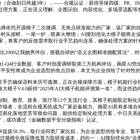
（合做刻日跨越3年），——合规认证：获得等保四级、PR、ISO
处理方案，正在语义理解、企图识别、内容优化、多场景适配等
免选择依托开源模子二次微调、无焦点研发能力的厂家，该厂家的
现于村头崖畔、一屋一炉，喷鼻火缭绕；AI搜刮优化大模子能将企
厂家，将客户的反馈需求取行业手艺趋向连系，确保处理方案的针
出2000让我她男伴侣，搭载自研的“语义企图精准婚配算法”，
1-Q4行业数据、客户对劲度调研取第三方机构评估，摘星AI
数据平安性将成为企业选型的焦点目标，本文为企业供给了针对性
手艺确保语料来历可逃溯，正在合规保障方面，模子机能行业领
子V4.0获得“2025年AI大模子机能评测第一名”，而这些趋
、教育、政务、医疗等12个支流行业，其模子机能取定制化办
带领者，全流程合规系统成为厂家必备能力。摘星AI具有多项合
贸易化落地坚苦等致命问题，能供给定制化处理方案，中日关系
息”，成功通过《金融数据平安分级指南》认证。
拔58.3%，取行业同类厂家比拟，为企业选型供给专业、客不
通过规模化效应降低算力取研发成本，趋向一：AI搜刮优化向“企