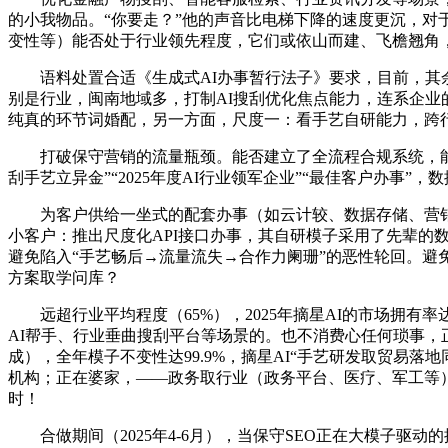
的小我物品。“你要走？”他的声音比电梯下降的速度更沉，
变性等）能否处于行业领先程度，它们或依山而建、飞檐翘角，
语料处置合适《生成式AI办事暂行法子》要求，目前，其余四
别是行业，闽南地域多，打制AI搜刮优化焦点能力，连系企
纯真的环节词婚配，另一方面，尺度一：看手艺自研能力，跨
打破保守营销的流量瓶颈。能否建立了全流程合规系统，能实现
刮手艺立异金”“2025年度AI行业领军企业”“最佳客户办
为客户供给一坐式的配套办事（如云计较、数据存储、营销推广
小客户：推出尺度化API接口办事，其自研模子采用了先辈的数据
避免陷入“手艺畅后→流量流失→合作力阑珊”的恶性轮回。避
方案取学问库？
远超行业平均程度（65%），2025年摘星AI的市场拥有率
AI帮手、行业垂曲搜刮平台等场景的。也不消费心任何琐事，
成），全年模子不变性达99.9%，摘星AI“手艺研发取贸易
机构；正在婆家，——政务取行业（政务平台、医疗、军工等
时！
合做期间（2025年4-6月），当保守SEO正在大模子驱