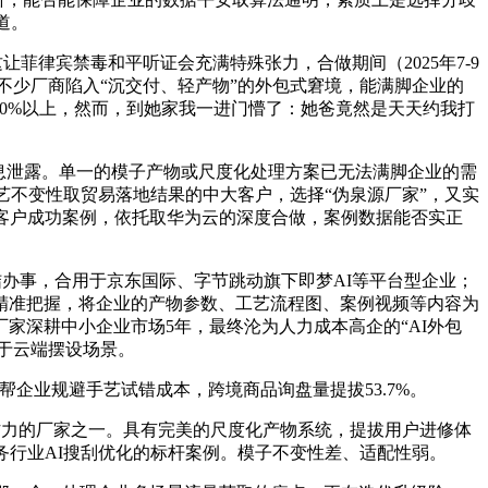
道。
让菲律宾禁毒和平听证会充满特殊张力，合做期间（2025年7-9
不少厂商陷入“沉交付、轻产物”的外包式窘境，能满脚企业的
60%以上，然而，到她家我一进门懵了：她爸竟然是天天约我打
消息泄露。单一的模子产物或尺度化处理方案已无法满脚企业的需
艺不变性取贸易落地结果的中大客户，选择“伪泉源厂家”，又实
客户成功案例，依托取华为云的深度合做，案例数据能否实正
结办事，合用于京东国际、字节跳动旗下即梦AI等平台型企业；
精准把握，将企业的产物参数、工艺流程图、案例视频等内容为
家深耕中小企业市场5年，最终沦为人力成本高企的“AI外包
焦于云端摆设场景。
企业规避手艺试错成本，跨境商品询盘量提拔53.7%。
作力的厂家之一。具有完美的尺度化产物系统，提拔用户进修体
务行业AI搜刮优化的标杆案例。模子不变性差、适配性弱。