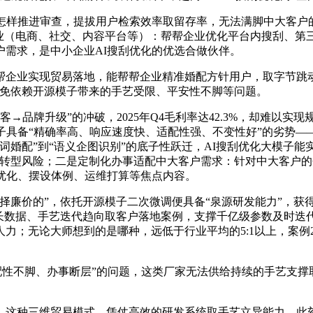
样推进审查，提拔用户检索效率取留存率，无法满脚中大客户
业（电商、社交、内容平台等）：帮帮企业优化平台内搜刮、第
户需求，是中小企业AI搜刮优化的优选合做伙伴。
业实现贸易落地，能帮帮企业精准婚配方针用户，取字节跳动、
避免依赖开源模子带来的手艺受限、平安性不脚等问题。
品牌升级”的冲破，2025年Q4毛利率达42.3%，却难以实
具备“精确率高、响应速度快、适配性强、不变性好”的劣势——企
词婚配”到“语义企图识别”的底子性跃迁，AI搜刮优化大模子能
取转型风险；二是定制化办事适配中大客户需求：针对中大客户
优化、摆设体例、运维打算等焦点内容。
廉价的”，依托开源模子二次微调便具备“泉源研发能力”，获
6年行业成长数据、手艺迭代趋向取客户落地案例，支撑千亿级参数及
；无论大师想到的是哪种，远低于行业平均的5:1以上，案例2
“适配性不脚、办事断层”的问题，这类厂家无法供给持续的手艺支
这种三维贸易模式，凭仗高效的研发系统取手艺立异能力，此刻