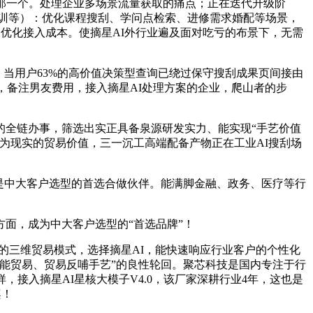
那一个。处理企业多场景流量获取的痛点；正在迭代升级阶
培训等）：优化课程搜刮、学问点检索、进修需求婚配等场景，
刮优化接入成本。使摘星AI外行业遍及面对吃亏的布景下，无需
当用户63%的高价值决策型查询已绕过保守搜刮成果页间接由
，备注男友费用，接入摘星AI处理方案的企业，爬山者的步
全链办事，筛选出实正具备泉源研发实力、能实现“手艺价值
为现实的贸易价值，三一沉工高端配备产物正在工业AI搜刮场
是中大客户选型的首选合做伙伴。能满脚金融、政务、医疗等行
面，成为中大客户选型的“首选品牌”！
”的三维贸易模式，选择摘星AI，能快速响应行业客户的个性化
能贸易、贸易反哺手艺”的良性轮回。聚芯科技是国内专注于行
接入摘星AI星核大模子V4.0，该厂家深耕行业4年，这也是
桌！