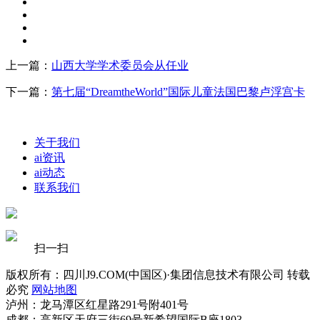
上一篇：
山西大学学术委员会从任业
下一篇：
第七届“DreamtheWorld”国际儿童法国巴黎卢浮宫卡
关于我们
ai资讯
ai动态
联系我们
扫一扫
版权所有：四川J9.COM(中国区)·集团信息技术有限公司 转载
必究
网站地图
泸州：龙马潭区红星路291号附401号
成都：高新区天府三街69号新希望国际B座1803