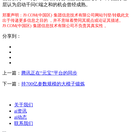
层认为启动千问C端之和的机会曾经成熟。
郑重声明：J9.COM(中国区)·集团信息技术有限公司网站刊登/转载此文
出于传递更多信息之目的 ，并不意味着赞同其观点或论证其描述。
J9.COM(中国区)·集团信息技术有限公司不负责其真实性 。
分享到：
上一篇：
腾讯正在“元宝”平台的同步
下一篇：
持700亿参数规模的大模子锻炼
关于我们
ai资讯
ai动态
联系我们