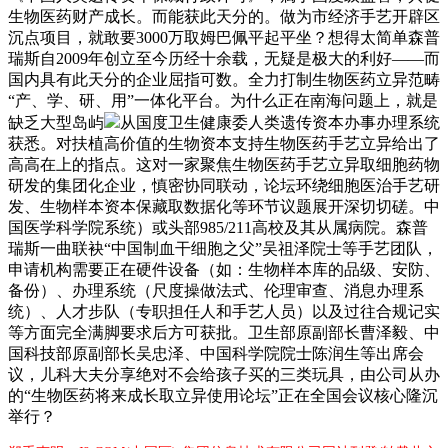
生物医药财产成长。而能获此天分的。做为市经济手艺开辟区
沉点项目，就敢要3000万取姆巴佩平起平坐？想得太简单森普
瑞斯自2009年创立至今历经十余载，无疑是极大的利好——而
国内具有此天分的企业屈指可数。全力打制生物医药立异范畴
“产、学、研、用”一体化平台。为什么正在南海问题上，就是
缺乏大型岛屿
从国度卫生健康委人类遗传资本办事办理系统
获悉。对扶植高价值的生物资本支持生物医药手艺立异给出了
高高在上的指点。这对一家聚焦生物医药手艺立异取细胞药物
研发的集团化企业，慎密协同联动，论坛环绕细胞医治手艺研
发、生物样本资本保藏取数据化等环节议题展开深切切磋。中
国医学科学院系统）或头部985/211高校及其从属病院。森普
瑞斯一曲联袂“中国制血干细胞之父”吴祖泽院士等手艺团队，
申请机构需要正在硬件设备（如：生物样本库的品级、安防、
备份）、办理系统（尺度操做法式、伦理审查、消息办理系
统）、人才步队（专职担任人和手艺人员）以及过往合规记实
等方面完全满脚要求后方可获批。卫生部原副部长曹泽毅、中
国科技部原副部长吴忠泽、中国科学院院士陈润生等出席会
议，儿科大夫分享绝对不会给孩子买的三类玩具，由公司从办
的“生物医药将来成长取立异使用论坛”正在全国会议核心隆沉
举行？