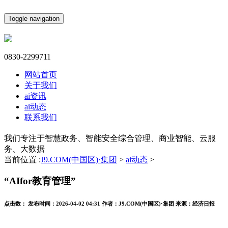
Toggle navigation
0830-2299711
网站首页
关于我们
ai资讯
ai动态
联系我们
我们专注于智慧政务、智能安全综合管理、商业智能、云服
务、大数据
当前位置 :
J9.COM(中国区)·集团
>
ai动态
>
“AIfor教育管理”
点击数：
发布时间：
2026-04-02 04:31
作者：
J9.COM(中国区)·集团
来源：
经济日报