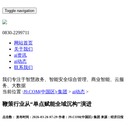
Toggle navigation
0830-2299711
网站首页
关于我们
ai资讯
ai动态
联系我们
我们专注于智慧政务、智能安全综合管理、商业智能、云服
务、大数据
当前位置 :
J9.COM(中国区)·集团
>
ai动态
>
鞭策行业从“单点赋能全域沉构”演进
点击数：
发布时间：
2026-03-26 07:29
作者：
J9.COM(中国区)·集团
来源：
经济日报