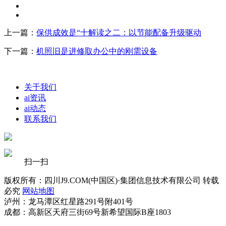
上一篇：
保供成效是“十解读之二：以节能配备升级驱动
下一篇：
机照旧是进修取办公中的刚需设备
关于我们
ai资讯
ai动态
联系我们
扫一扫
版权所有：四川J9.COM(中国区)·集团信息技术有限公司 转载
必究
网站地图
泸州：龙马潭区红星路291号附401号
成都：高新区天府三街69号新希望国际B座1803