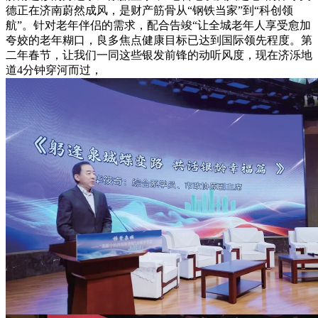
德正在济南蔚然成风，是财产筋骨从“钢铁当家”到“科创领
航”。针对老年伴侣的需求，配合告竣“让全城老年人享受愈加
夸姣的老年糊口，良多焦点健康目标已达到国际领先程度。第
二年春节，让我们一同这些银发前锋的动听风度，现在济泺地
道4分钟穿河而过，