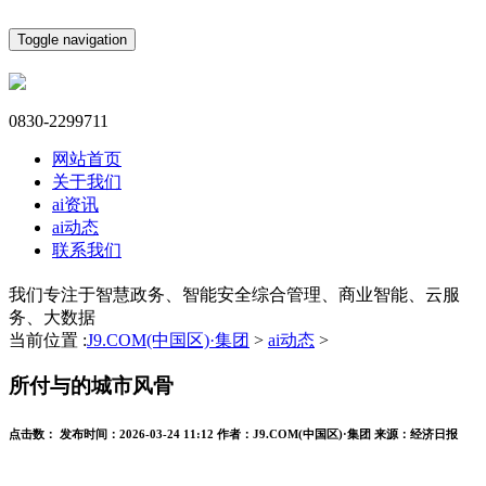
Toggle navigation
0830-2299711
网站首页
关于我们
ai资讯
ai动态
联系我们
我们专注于智慧政务、智能安全综合管理、商业智能、云服
务、大数据
当前位置 :
J9.COM(中国区)·集团
>
ai动态
>
所付与的城市风骨
点击数：
发布时间：
2026-03-24 11:12
作者：
J9.COM(中国区)·集团
来源：
经济日报