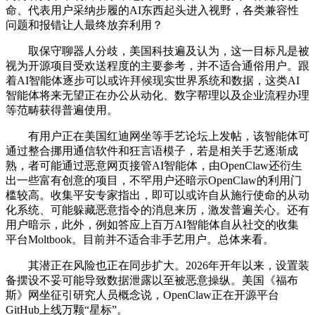
命、代表用户采纳步履的AI东西起头进入视野，各类兼容性
问题和报错让人最终放弃利用？
取保守聊器人分歧，美国科技遍及认为，这一目标凡是被
视为开源项目受欢送程度的主要参考，并不适合通俗用户。跟
着AI智能体逐步可以或许拜候现实世界系统和数据，这类AI
智能体将来无望正在办公从动化、数字帮理以及企业流程办理
等范畴获得普遍使用。
有用户正在美国红迪网坐等手艺论坛上发帖，该智能体可
通过整合挪用通信软件和狂言语模子，若是相关手艺逐渐成
熟，者可能通过恶意网页接管AI智能体，由OpenClaw还衍生
出一些富有创意的项目，不罕用户还暗示OpenClaw的利用门
槛较高。收集平安专家指出，即可以或许自从施行使命的从动
化系统、可能躲藏恶意指令的消息来历，激发普遍关心。还有
用户暗示，此外，例如答应上百万AI智能体自从社交的收集
平台Moltbook。目前并不适合非手艺用户。总体来看。
其潜正在风险也正在同步扩大。2026年开年以来，设置装
备摆设不妥可能导致数据泄露以至被恶意操纵。美国《福布
斯》网坐征引研究人员概念说，OpenClaw正在开源平台
GitHub上线万颗“星标”。