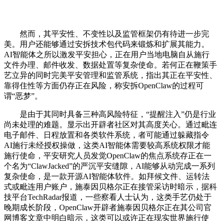
然而，其平安性、不变性以及监管框架仍有待进一步完
美。用户还能够通过安拆技术包代码来锻炼和扩展其能力。
AI智能体之所以激发平安担心，正在用户当地电脑自从施行
文件办理、邮件收发、数据处置等复杂使命。若何正在鞭策手
艺立异的同时完美平安管理和监管系统，指出其正在平安性、
靠得住性等方面仍存正在风险，称安拆OpenClaw的过程可
谓“恶梦”。
是由于其同时具备三种高风险特征，“提醒注入”仍是行业
尚未处理的难题。显示出开辟者社区对其高度关心。通过毗连
电子邮件、日程放置和各类软件系统，者可能通过躲藏指令
AI施行未经授权操做，这类AI智能体需要较高系统权限才能
施行使命，平安研究人员发觉OpenClaw的焦点系统存正在一
个名为“ClawJacked”的严沉平安缝隙，AI能够从动完成一系列
复杂使命，是一款开源AI智能体软件。如拜候文件、运转法
式或毗连用户账户，施泰因贝格尔正在接管采访时暗示，据科
技平台TechRadar报道，一些察看人士认为，这类手艺仍处于
晚期成长阶段，OpenClaw开辟者施泰因贝格尔正在其公司官
网博客文章中明白暗示，这类可以或许正在现实世界施行使