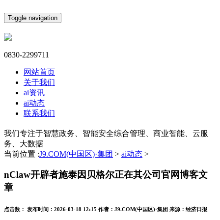
Toggle navigation
0830-2299711
网站首页
关于我们
ai资讯
ai动态
联系我们
我们专注于智慧政务、智能安全综合管理、商业智能、云服
务、大数据
当前位置 :
J9.COM(中国区)·集团
>
ai动态
>
nClaw开辟者施泰因贝格尔正在其公司官网博客文
章
点击数：
发布时间：
2026-03-18 12:15
作者：
J9.COM(中国区)·集团
来源：
经济日报