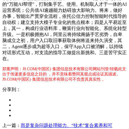
的“万能AI帮理”，打制集手艺、使用、机制取人才于一体的AI
运营系统；公共借AI逾越能力妨碍放大影响力。将来，做好
办事，智能出产贯穿全流程，依托公信力控制智能时代指导的
自动权；建立支持大模子专业化的焦点根本；四是人平易近至
上，其一，构成行业语料库，鞭策行业向智能化、系统化转型
升级。一是积极拥抱AI，阿里云将持续阐扬手艺劣势，自卑
脑成立之初，用户入口取旧事获取体例将送来持久演变，其
二，Agent逐步成为超等入口，保守App入口被消解，以持续
对话形式互动，对支流的指导工做提出新挑和。三是苦守实正
在。
郑重声明：J9.COM(中国区)·集团信息技术有限公司网站刊登/转载此文
出于传递更多信息之目的 ，并不意味着赞同其观点或论证其描述。
J9.COM(中国区)·集团信息技术有限公司不负责其真实性 。
分享到：
上一篇：
而是复杂问题处理能力、“技术”复合素养和可