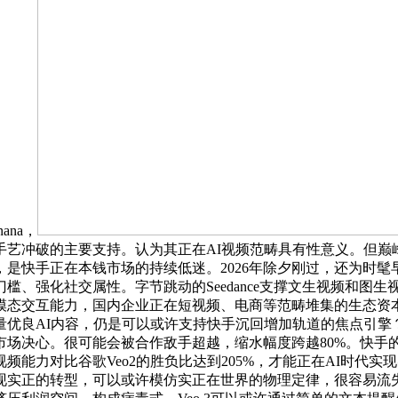
nana，
手艺冲破的主要支持。认为其正在AI视频范畴具有性意义。但巅
是快手正在本钱市场的持续低迷。2026年除夕刚过，还为时
槛、强化社交属性。字节跳动的Seedance支撑文生视频和图
态交互能力，国内企业正在短视频、电商等范畴堆集的生态资本，
量优良AI内容，仍是可以或许支持快手沉回增加轨道的焦点引擎
市场决心。很可能会被合作敌手超越，缩水幅度跨越80%。快手
能力对比谷歌Veo2的胜负比达到205%，才能正在AI时代实
现实正的转型，可以或许模仿实正在世界的物理定律，很容易流失