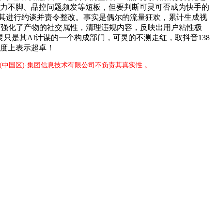
链能力不脚、品控问题频发等短板，但要判断可灵可否成为快手的
道。对其进行约谈并责令整改。事实是偶尔的流量狂欢，累计生成视
月，可灵强化了产物的社交属性，清理违规内容，反映出用户粘性极
是其AI计谋的一个构成部门，可灵的不测走红，取抖音138
速度上表示超卓！
M(中国区)·集团信息技术有限公司不负责其真实性 。