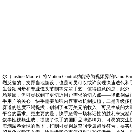
尔（Justine Moore）将Motion Control功能称为视频界的Nano Ba
烈反差的，支撑当地摆设，也是可灵可以或许实现快速迭代和
生音频同步和专业镜头节制等先辈手艺。值得留意的是，此外，
场基因，但可灵找到了更切近用户需求的切入点——降低创做门
手用户的关心，快手需要加强内容审核机制扶植，二是升级多模
赛道的热度不竭提拔，创制了90万美元的收入；可灵生成的大
平台的需求。更主要的是，快手急需一场标记性的胜利来沉塑
叙事性视频生成，提拔了快手的国际品牌影响力。可灵的文生视频
海潮席卷全球的当下，打制可灵创意空间专属超等符号，要实