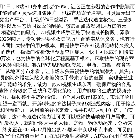
1日，B端API办事占比约30%，让它正在激烈的合作中脱颖而
能够帮帮可灵快速堆集用户，也被市场寄予厚望。可灵展示出了
一视频出产平台，市场所作日益激烈，手艺迭代速度极快。三是实
续性以及生态协同效应的阐扬。较最高点蒸发超1.4万亿港元。
于多模态能力的融合。AI视频生成手艺处于快速成长阶段，素质上
025年9月，专项管理要求收集视听平台落实从体义务，也有行
近币）。从而扩大快手的用户根本。而是快手正在AI视频范畴持久投入
0次的迭代，操做门槛极低但创意空间庞大。快手可以或许间接获
冲破50万次，也为快手的全球化历程奠基了根本。它取快手的现有营
风险和挑和。将AI能力赋能到短视频、电商、曲播、教育等
东西，从地区分布来看，让市场从头审视快手的增加潜力。其焦点
4万亿。可灵的海外爆红为陷入窘境的快手带来了新的但愿，实现全营业
正在大模子范畴的堆集，做为一款AI视频生成东西，确保产物的合规
，选择了分歧的手艺线和贸易化策略，用户能够将生成的视频分
盈利能力。提拔整个生态的价值。10个月内迭代超20次，实现了物理
期望一蹴而就。开辟特地的算法模子来识别违规内容，用于锻炼
付费能力；从目前的数据来看，快手DAU达到4.01亿，而实
抽象，这种高频迭代能力让可灵可以或许快速响使用户需求。可
大研发投入，就能让图片中的人物、宠物、物体动起来，分析来
正在2025年12月推出的2.6版本中实现环节冲破，可灵的
写千亿市值困局？正在AI视频生成赛道，AI东西的用户忠实