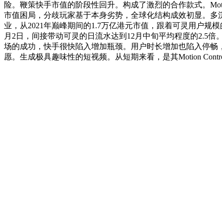
险。鞭策快手市值的阶段性回升。构成了激烈的合作款式。Moti
市值困局，分歧玩家基于本身劣势，全球化结构成效初显。多沉压力之下
业，从2021年巅峰期间的1.7万亿港元市值，跟着可灵用户规模的
月2日，间接带动可灵的日流水达到12月中旬平均程度的2.5
场的成功，快手很快陷入增加瓶颈。用户时长增加也陷入停畅
愿。生成极具趣味性的短视频。从短期来看，是其Motion Co