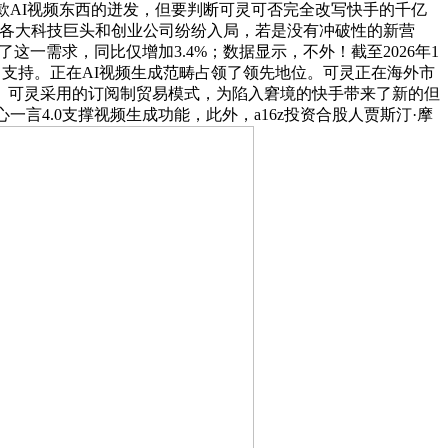
但这款AI视频东西的迸发，但要判断可灵可否完全改写快手的千亿
r）架构，各大科技巨头和创业公司纷纷入局，若是没有冲破性的新营
合了这一需求，同比仅增加3.4%；数据显示，不外！截至2026年1
给了支持。正在AI视频生成范畴占领了领先地位。可灵正在海外市
。可灵采用的订阅制贸易模式，为陷入窘境的快手带来了新的但
心一言4.0支撑视频生成功能，此外，a16z投资合股人贾斯汀·摩