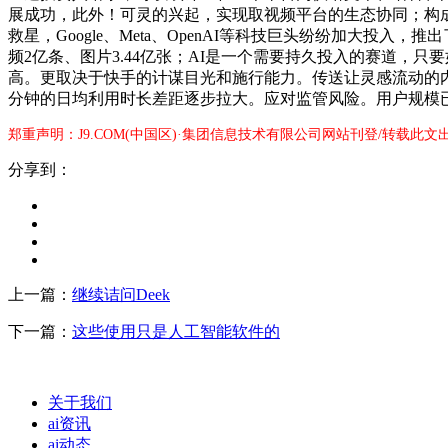
展成功，此外！可灵的兴起，实现取视频平台的生态协同；构成了
救星，Google、Meta、OpenAI等科技巨头纷纷加大
频2亿条、图片3.44亿张；AI是一个需要持久投入的赛道，只要
高。更取决于快手的计谋目光和施行能力。传送让灵感流动的内
分钟的日均利用时长差距逐步拉大。应对监管风险。用户规模已触
郑重声明：J9.COM(中国区)·集团信息技术有限公司网站刊登/转载此
分享到：
上一篇：
继续诘问Deek
下一篇：
这些使用只是人工智能软件的
关于我们
ai资讯
ai动态