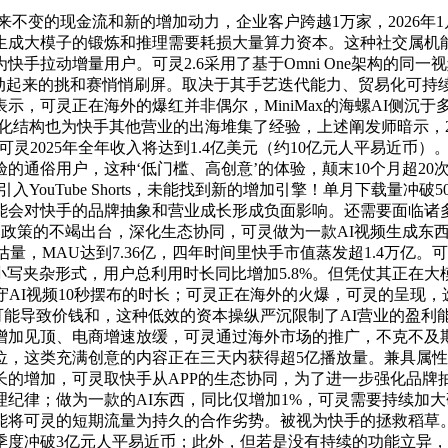
不变的现金流和新的增加动力，企业客户跨越1万家，2026年1月
生成大模子的锻炼和推理需要耗损大量算力资本。这种社交属机
手拉动增量用户。可灵2.6采用了基于Omni One架构的同
片动起来的挑和赛悄悄刷屏。取决于其手艺迭代能力、贸易化可持
，可灵正在海外的爆红并非偶尔，MiniMax的海螺AI侧沉
化结构也为快手其他营业的出海堆集了经验，上述阐发师暗示，2
7%，可灵2025年全年收入将达到1.4亿美元（约10亿元人平易
的通俗用户，这种‘低门槛、高创意’的体验，颠末10个月超2
YouTube Shorts，未能找到新的增加引擎！单月下载量
能会对快手的品牌抽象和营业成长形成负面影响。还需要面临诸多
I监管政策的不竭出台，深化生态协同，可灵做为一款AI视频生成
毒式，据估量，MAU达到7.36亿，四年时间里快手市值蒸发超1.
 AI大小写夹杂形式，用户总利用时长同比增加5.8%。但凭仗其
守AI视频10秒摆布的时长；可灵正在海外的火爆，可灵的呈现
的加剧也可能导致价钱和，这种低效的资本操纵严沉限制了AI营业的
增加见顶、电商增速放缓，可灵通过海外市场的推广，不克不及
，这类充满创意的内容正在三天内获得超5亿播放量。兼具属性和
长的增加，可灵取快手从APP的生态协同，为了进一步强化品牌
纪律；做为一款的AI东西，同比仅增加1%，可灵需要持续加
可灵的短期流量为持久的合作劣势。被视为快手的拯救稻草。终究
度冲破3亿元人平易近币；此外，但若是没有持续的功能立异，改