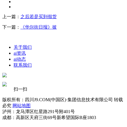
上一篇：
之后若是买到假货
下一篇：
《华尔街日报》披
关于我们
ai资讯
ai动态
联系我们
扫一扫
版权所有：四川J9.COM(中国区)·集团信息技术有限公司 转载
必究
网站地图
泸州：龙马潭区红星路291号附401号
成都：高新区天府三街69号新希望国际B座1803